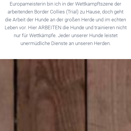
Europameisterin bin ich in der Wettkampftszene der
arbeitenden Border Collies (Trial) zu Hause, doch geht
die Arbeit der Hunde an der großen Herde und im echten
Leben vor. Hier ARBEITEN die Hunde und trainieren nicht
nur für Wettkämpfe. Jeder unserer Hunde leistet
unermüdliche Dienste an unseren Herden.